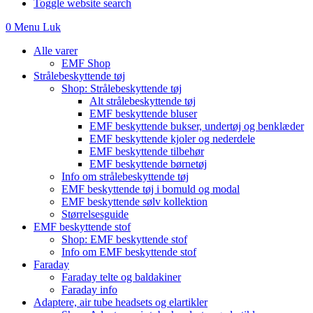
Toggle website search
0
Menu
Luk
Alle varer
EMF Shop
Strålebeskyttende tøj
Shop: Strålebeskyttende tøj
Alt strålebeskyttende tøj
EMF beskyttende bluser
EMF beskyttende bukser, undertøj og benklæder
EMF beskyttende kjoler og nederdele
EMF beskyttende tilbehør
EMF beskyttende børnetøj
Info om strålebeskyttende tøj
EMF beskyttende tøj i bomuld og modal
EMF beskyttende sølv kollektion
Størrelsesguide
EMF beskyttende stof
Shop: EMF beskyttende stof
Info om EMF beskyttende stof
Faraday
Faraday telte og baldakiner
Faraday info
Adaptere, air tube headsets og elartikler