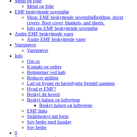
Metal og folie
Metal og folie
EMF beskyttende sovemiljø
Shop: EMF beskyttende sovemiljø
Bedding, duvet
covers, floor cover, blankets, and sheets.
Info om EMF beskyttende sovemiljø
Andre EMF beskyttende varer
Andre EMF beskyttende varer
Vareprøver
Vareprøver
Info
Om os
Kontakt og ordrer
Betingelser ved køb
Reducer stråling
Lad og bygge en bæredygtig fremtid sammen
Hvad er EMF?
Beskyt dit hoved
Beskyt halsen og luftvejene
Beskyt halsen og luftvejene
EMF links
Strålebeskyt mit hjem
Sov bedre med faraday
Sov bedre
0