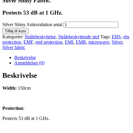
Silver Shiny Fabric.
Protects 53 dB at 1 GHz.
Silver Shiny Antioxidation antal
Tilføj til kurv
Kategorier:
Strålebeskyttelse
,
Strålebeskyttende stof
Tags:
EHS
,
ehs
protection
,
EMF
,
emf protection
,
EMI
,
EMR
,
microwave
,
Silver
,
Silver fabric
Beskrivelse
Anmeldelser (0)
Beskrivelse
Width:
150cm
Protection
:
Protects 53 dB at 1 GHz.