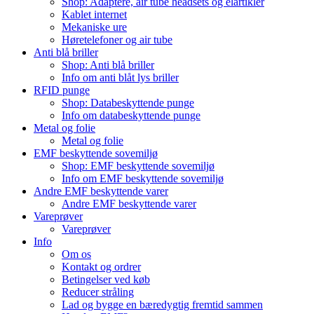
Shop: Adaptere, air tube headsets og elartikler
Kablet internet
Mekaniske ure
Høretelefoner og air tube
Anti blå briller
Shop: Anti blå briller
Info om anti blåt lys briller
RFID punge
Shop: Databeskyttende punge
Info om databeskyttende punge
Metal og folie
Metal og folie
EMF beskyttende sovemiljø
Shop: EMF beskyttende sovemiljø
Info om EMF beskyttende sovemiljø
Andre EMF beskyttende varer
Andre EMF beskyttende varer
Vareprøver
Vareprøver
Info
Om os
Kontakt og ordrer
Betingelser ved køb
Reducer stråling
Lad og bygge en bæredygtig fremtid sammen