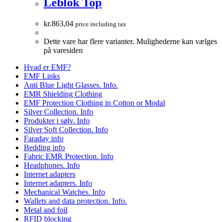
Leblok Top
kr.
863,04
price including tax
Dette vare har flere varianter. Mulighederne kan vælges
på varesiden
Hvad er EMF?
EMF Links
Anti Blue Light Glasses. Info.
EMR Shielding Clothing
EMF Protection Clothing in Cotton or Modal
Silver Collection. Info
Produkter i sølv. Info
Silver Soft Collection. Info
Faraday info
Bedding info
Fabric EMR Protection. Info
Headphones. Info
Internet adapters
Internet adapters. Info
Mechanical Watches. Info
Wallets and data protection. Info.
Metal and foil
RFID blocking