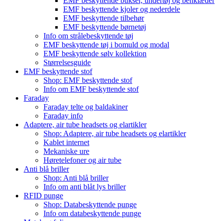
EMF beskyttende bukser, undertøj og benklæder
EMF beskyttende kjoler og nederdele
EMF beskyttende tilbehør
EMF beskyttende børnetøj
Info om strålebeskyttende tøj
EMF beskyttende tøj i bomuld og modal
EMF beskyttende sølv kollektion
Størrelsesguide
EMF beskyttende stof
Shop: EMF beskyttende stof
Info om EMF beskyttende stof
Faraday
Faraday telte og baldakiner
Faraday info
Adaptere, air tube headsets og elartikler
Shop: Adaptere, air tube headsets og elartikler
Kablet internet
Mekaniske ure
Høretelefoner og air tube
Anti blå briller
Shop: Anti blå briller
Info om anti blåt lys briller
RFID punge
Shop: Databeskyttende punge
Info om databeskyttende punge