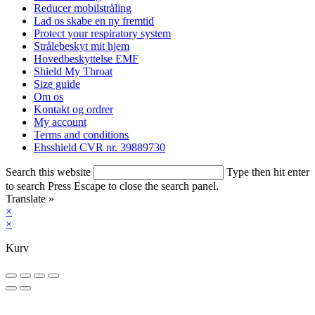
Reducer mobilstråling
Lad os skabe en ny fremtid
Protect your respiratory system
Strålebeskyt mit hjem
Hovedbeskyttelse EMF
Shield My Throat
Size guide
Om os
Kontakt og ordrer
My account
Terms and conditions
Ehsshield CVR nr. 39889730​
Search this website
Type then hit enter
to search
Press Escape to close the search panel.
Translate »
×
×
Kurv