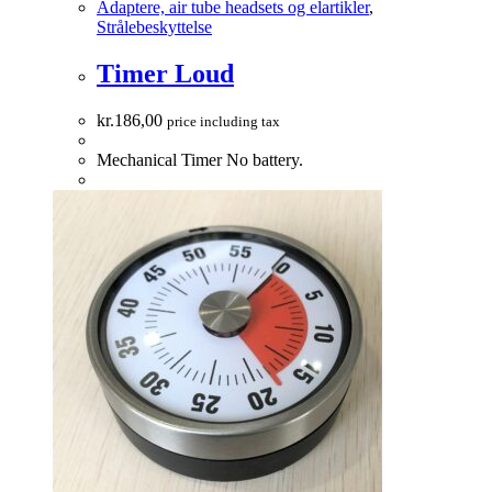
Adaptere, air tube headsets og elartikler
,
Strålebeskyttelse
Timer Loud
kr.
186,00
price including tax
Mechanical Timer No battery.