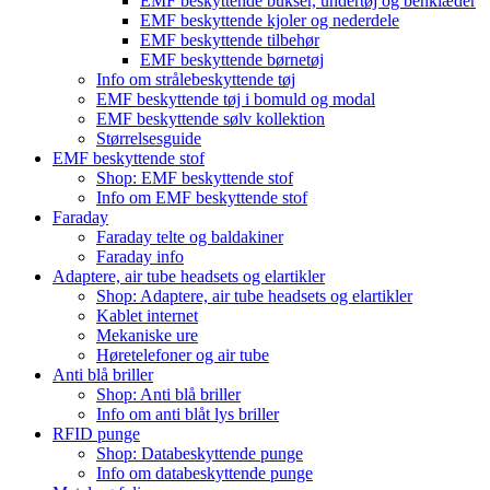
EMF beskyttende bukser, undertøj og benklæder
EMF beskyttende kjoler og nederdele
EMF beskyttende tilbehør
EMF beskyttende børnetøj
Info om strålebeskyttende tøj
EMF beskyttende tøj i bomuld og modal
EMF beskyttende sølv kollektion
Størrelsesguide
EMF beskyttende stof
Shop: EMF beskyttende stof
Info om EMF beskyttende stof
Faraday
Faraday telte og baldakiner
Faraday info
Adaptere, air tube headsets og elartikler
Shop: Adaptere, air tube headsets og elartikler
Kablet internet
Mekaniske ure
Høretelefoner og air tube
Anti blå briller
Shop: Anti blå briller
Info om anti blåt lys briller
RFID punge
Shop: Databeskyttende punge
Info om databeskyttende punge