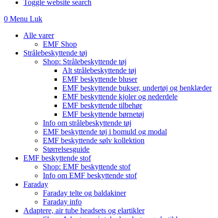
Toggle website search
0
Menu
Luk
Alle varer
EMF Shop
Strålebeskyttende tøj
Shop: Strålebeskyttende tøj
Alt strålebeskyttende tøj
EMF beskyttende bluser
EMF beskyttende bukser, undertøj og benklæder
EMF beskyttende kjoler og nederdele
EMF beskyttende tilbehør
EMF beskyttende børnetøj
Info om strålebeskyttende tøj
EMF beskyttende tøj i bomuld og modal
EMF beskyttende sølv kollektion
Størrelsesguide
EMF beskyttende stof
Shop: EMF beskyttende stof
Info om EMF beskyttende stof
Faraday
Faraday telte og baldakiner
Faraday info
Adaptere, air tube headsets og elartikler