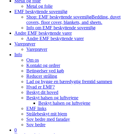
Metal og folie
Metal og folie
EMF beskyttende sovemiljø
Shop: EMF beskyttende sovemiljø
Bedding, duvet
covers, floor cover, blankets, and sheets.
Info om EMF beskyttende sovemiljø
Andre EMF beskyttende varer
Andre EMF beskyttende varer
Vareprøver
Vareprøver
Info
Om os
Kontakt og ordrer
Betingelser ved køb
Reducer stråling
Lad og bygge en bæredygtig fremtid sammen
Hvad er EMF?
Beskyt dit hoved
Beskyt halsen og luftvejene
Beskyt halsen og luftvejene
EMF links
Strålebeskyt mit hjem
Sov bedre med faraday
Sov bedre
0