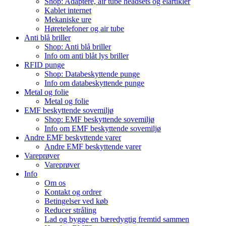
Shop: Adaptere, air tube headsets og elartikler
Kablet internet
Mekaniske ure
Høretelefoner og air tube
Anti blå briller
Shop: Anti blå briller
Info om anti blåt lys briller
RFID punge
Shop: Databeskyttende punge
Info om databeskyttende punge
Metal og folie
Metal og folie
EMF beskyttende sovemiljø
Shop: EMF beskyttende sovemiljø
Info om EMF beskyttende sovemiljø
Andre EMF beskyttende varer
Andre EMF beskyttende varer
Vareprøver
Vareprøver
Info
Om os
Kontakt og ordrer
Betingelser ved køb
Reducer stråling
Lad og bygge en bæredygtig fremtid sammen