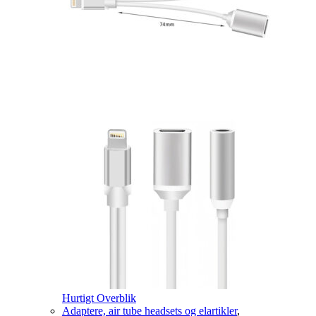
Hurtigt Overblik
Adaptere, air tube headsets og elartikler
,