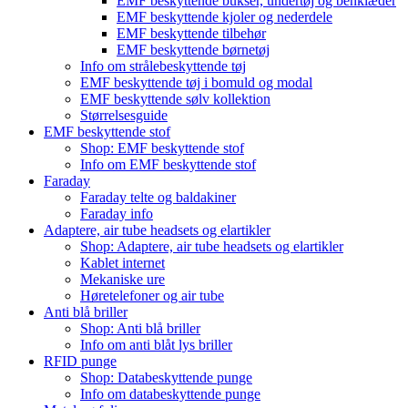
EMF beskyttende bukser, undertøj og benklæder
EMF beskyttende kjoler og nederdele
EMF beskyttende tilbehør
EMF beskyttende børnetøj
Info om strålebeskyttende tøj
EMF beskyttende tøj i bomuld og modal
EMF beskyttende sølv kollektion
Størrelsesguide
EMF beskyttende stof
Shop: EMF beskyttende stof
Info om EMF beskyttende stof
Faraday
Faraday telte og baldakiner
Faraday info
Adaptere, air tube headsets og elartikler
Shop: Adaptere, air tube headsets og elartikler
Kablet internet
Mekaniske ure
Høretelefoner og air tube
Anti blå briller
Shop: Anti blå briller
Info om anti blåt lys briller
RFID punge
Shop: Databeskyttende punge
Info om databeskyttende punge