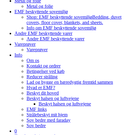
Metal og folie
Metal og folie
EMF beskyttende sovemiljø
Shop: EMF beskyttende sovemiljø
Bedding, duvet
covers, floor cover, blankets, and sheets.
Info om EMF beskyttende sovemiljø
Andre EMF beskyttende varer
Andre EMF beskyttende varer
Vareprøver
Vareprøver
Info
Om os
Kontakt og ordrer
Betingelser ved køb
Reducer stråling
Lad og bygge en bæredygtig fremtid sammen
Hvad er EMF?
Beskyt dit hoved
Beskyt halsen og luftvejene
Beskyt halsen og luftvejene
EMF links
Strålebeskyt mit hjem
Sov bedre med faraday
Sov bedre
0