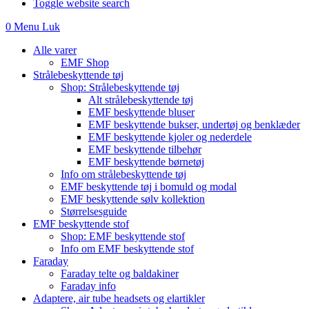
Toggle website search
0
Menu
Luk
Alle varer
EMF Shop
Strålebeskyttende tøj
Shop: Strålebeskyttende tøj
Alt strålebeskyttende tøj
EMF beskyttende bluser
EMF beskyttende bukser, undertøj og benklæder
EMF beskyttende kjoler og nederdele
EMF beskyttende tilbehør
EMF beskyttende børnetøj
Info om strålebeskyttende tøj
EMF beskyttende tøj i bomuld og modal
EMF beskyttende sølv kollektion
Størrelsesguide
EMF beskyttende stof
Shop: EMF beskyttende stof
Info om EMF beskyttende stof
Faraday
Faraday telte og baldakiner
Faraday info
Adaptere, air tube headsets og elartikler