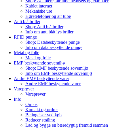
Shop: Adaptere, air tube headsets og elartikler
Kablet internet
Mekaniske ure
Høretelefoner og air tube
Anti blå briller
Shop: Anti blå briller
Info om anti blåt lys briller
RFID punge
Shop: Databeskyttende punge
Info om databeskyttende punge
Metal og folie
Metal og folie
EMF beskyttende sovemiljø
Shop: EMF beskyttende sovemiljø
Info om EMF beskyttende sovemiljø
Andre EMF beskyttende varer
Andre EMF beskyttende varer
Vareprøver
Vareprøver
Info
Om os
Kontakt og ordrer
Betingelser ved køb
Reducer stråling
Lad og bygge en bæredygtig fremtid sammen