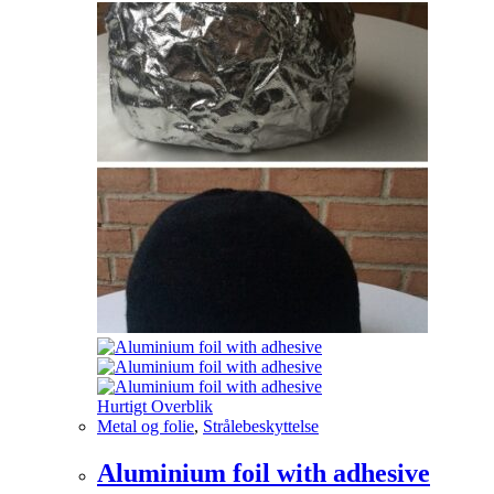
Hurtigt Overblik
Metal og folie
,
Strålebeskyttelse
Aluminium foil with adhesive