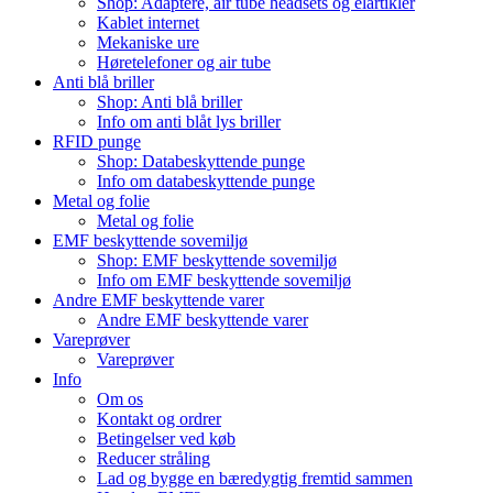
Shop: Adaptere, air tube headsets og elartikler
Kablet internet
Mekaniske ure
Høretelefoner og air tube
Anti blå briller
Shop: Anti blå briller
Info om anti blåt lys briller
RFID punge
Shop: Databeskyttende punge
Info om databeskyttende punge
Metal og folie
Metal og folie
EMF beskyttende sovemiljø
Shop: EMF beskyttende sovemiljø
Info om EMF beskyttende sovemiljø
Andre EMF beskyttende varer
Andre EMF beskyttende varer
Vareprøver
Vareprøver
Info
Om os
Kontakt og ordrer
Betingelser ved køb
Reducer stråling
Lad og bygge en bæredygtig fremtid sammen