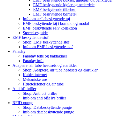
EMF beskyttende bukser, undertøj og benklæder
EMF beskyttende kjoler og nederdele
EMF beskyttende tilbehør
EMF beskyttende børnetøj
Info om strålebeskyttende tøj
EMF beskyttende tøj i bomuld og modal
EMF beskyttende sølv kollektion
Størrelsesguide
EMF beskyttende stof
Shop: EMF beskyttende stof
Info om EMF beskyttende stof
Faraday
Faraday telte og baldakiner
Faraday info
Adaptere, air tube headsets og elartikler
Shop: Adaptere, air tube headsets og elartikler
Kablet internet
Mekaniske ure
Høretelefoner og air tube
Anti blå briller
Shop: Anti blå briller
Info om anti blåt lys briller
RFID punge
Shop: Databeskyttende punge
Info om databeskyttende punge