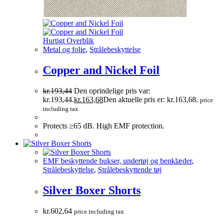
Hurtigt Overblik
Metal og folie
,
Strålebeskyttelse
Copper and Nickel Foil
kr.
193,44
Den oprindelige pris var:
kr.193,44.
kr.
163,68
Den aktuelle pris er: kr.163,68.
price
including tax
Protects ≥65 dB. High EMF protection.
EMF beskyttende bukser, undertøj og benklæder
,
Strålebeskyttelse
,
Strålebeskyttende tøj
Silver Boxer Shorts
kr.
602,64
price including tax