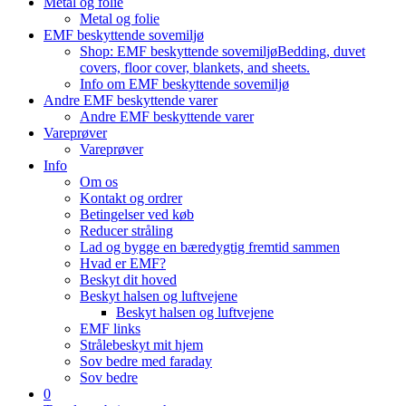
Metal og folie
Metal og folie
EMF beskyttende sovemiljø
Shop: EMF beskyttende sovemiljø
Bedding, duvet
covers, floor cover, blankets, and sheets.
Info om EMF beskyttende sovemiljø
Andre EMF beskyttende varer
Andre EMF beskyttende varer
Vareprøver
Vareprøver
Info
Om os
Kontakt og ordrer
Betingelser ved køb
Reducer stråling
Lad og bygge en bæredygtig fremtid sammen
Hvad er EMF?
Beskyt dit hoved
Beskyt halsen og luftvejene
Beskyt halsen og luftvejene
EMF links
Strålebeskyt mit hjem
Sov bedre med faraday
Sov bedre
0