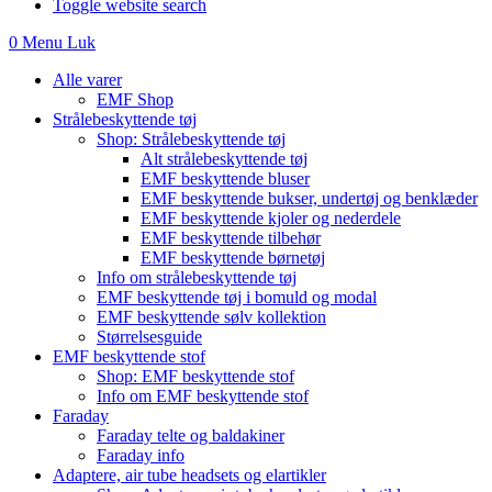
Toggle website search
0
Menu
Luk
Alle varer
EMF Shop
Strålebeskyttende tøj
Shop: Strålebeskyttende tøj
Alt strålebeskyttende tøj
EMF beskyttende bluser
EMF beskyttende bukser, undertøj og benklæder
EMF beskyttende kjoler og nederdele
EMF beskyttende tilbehør
EMF beskyttende børnetøj
Info om strålebeskyttende tøj
EMF beskyttende tøj i bomuld og modal
EMF beskyttende sølv kollektion
Størrelsesguide
EMF beskyttende stof
Shop: EMF beskyttende stof
Info om EMF beskyttende stof
Faraday
Faraday telte og baldakiner
Faraday info
Adaptere, air tube headsets og elartikler