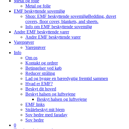
Metal og folie
Metal og folie
EMF beskyttende sovemiljø
Shop: EMF beskyttende sovemiljø
Bedding, duvet
covers, floor cover, blankets, and sheets.
Info om EMF beskyttende sovemiljø
Andre EMF beskyttende varer
Andre EMF beskyttende varer
Vareprøver
Vareprøver
Info
Om os
Kontakt og ordrer
Betingelser ved køb
Reducer stråling
Lad og bygge en bæredygtig fremtid sammen
Hvad er EMF?
Beskyt dit hoved
Beskyt halsen og luftvejene
Beskyt halsen og luftvejene
EMF links
Strålebeskyt mit hjem
Sov bedre med faraday
Sov bedre
0