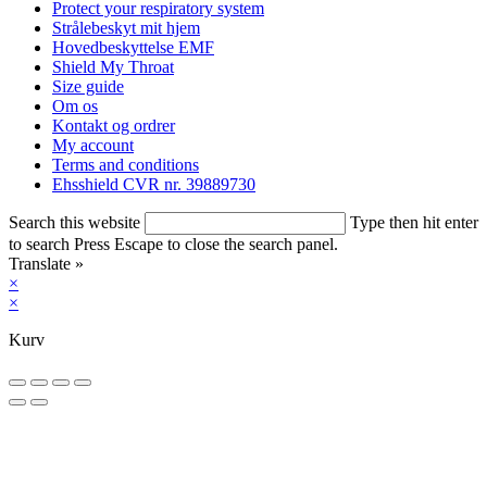
Protect your respiratory system
Strålebeskyt mit hjem
Hovedbeskyttelse EMF
Shield My Throat
Size guide
Om os
Kontakt og ordrer
My account
Terms and conditions
Ehsshield CVR nr. 39889730​
Search this website
Type then hit enter
to search
Press Escape to close the search panel.
Translate »
×
×
Kurv