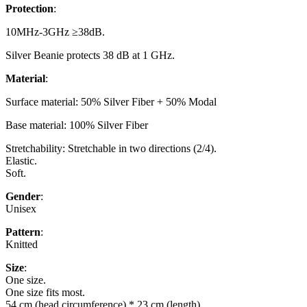
Protection
:
10MHz-3GHz ≥38dB.
Silver Beanie protects 38 dB at 1 GHz.
Material
:
Surface material:
50% Silver Fiber + 50% Modal
Base material:
100% Silver Fiber
Stretchability: Stretchable in two directions (2/4).
Elastic.
Soft.
Gender
:
Unisex
Pattern
:
Knitted
Size
:
One size.
One size fits most.
54 cm (head circumference) * 23 cm (length).