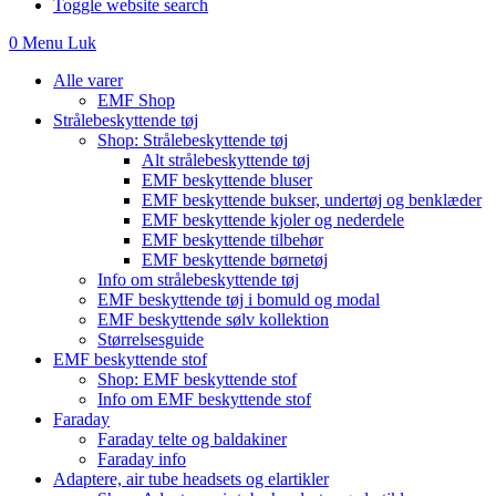
Toggle website search
0
Menu
Luk
Alle varer
EMF Shop
Strålebeskyttende tøj
Shop: Strålebeskyttende tøj
Alt strålebeskyttende tøj
EMF beskyttende bluser
EMF beskyttende bukser, undertøj og benklæder
EMF beskyttende kjoler og nederdele
EMF beskyttende tilbehør
EMF beskyttende børnetøj
Info om strålebeskyttende tøj
EMF beskyttende tøj i bomuld og modal
EMF beskyttende sølv kollektion
Størrelsesguide
EMF beskyttende stof
Shop: EMF beskyttende stof
Info om EMF beskyttende stof
Faraday
Faraday telte og baldakiner
Faraday info
Adaptere, air tube headsets og elartikler