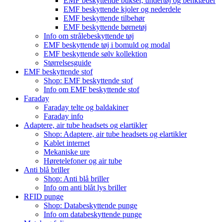
EMF beskyttende bukser, undertøj og benklæder
EMF beskyttende kjoler og nederdele
EMF beskyttende tilbehør
EMF beskyttende børnetøj
Info om strålebeskyttende tøj
EMF beskyttende tøj i bomuld og modal
EMF beskyttende sølv kollektion
Størrelsesguide
EMF beskyttende stof
Shop: EMF beskyttende stof
Info om EMF beskyttende stof
Faraday
Faraday telte og baldakiner
Faraday info
Adaptere, air tube headsets og elartikler
Shop: Adaptere, air tube headsets og elartikler
Kablet internet
Mekaniske ure
Høretelefoner og air tube
Anti blå briller
Shop: Anti blå briller
Info om anti blåt lys briller
RFID punge
Shop: Databeskyttende punge
Info om databeskyttende punge