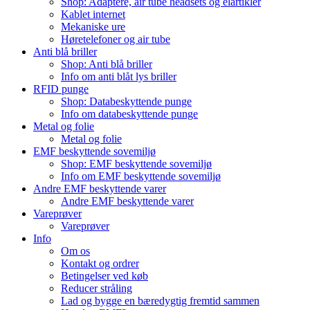
Shop: Adaptere, air tube headsets og elartikler
Kablet internet
Mekaniske ure
Høretelefoner og air tube
Anti blå briller
Shop: Anti blå briller
Info om anti blåt lys briller
RFID punge
Shop: Databeskyttende punge
Info om databeskyttende punge
Metal og folie
Metal og folie
EMF beskyttende sovemiljø
Shop: EMF beskyttende sovemiljø
Info om EMF beskyttende sovemiljø
Andre EMF beskyttende varer
Andre EMF beskyttende varer
Vareprøver
Vareprøver
Info
Om os
Kontakt og ordrer
Betingelser ved køb
Reducer stråling
Lad og bygge en bæredygtig fremtid sammen