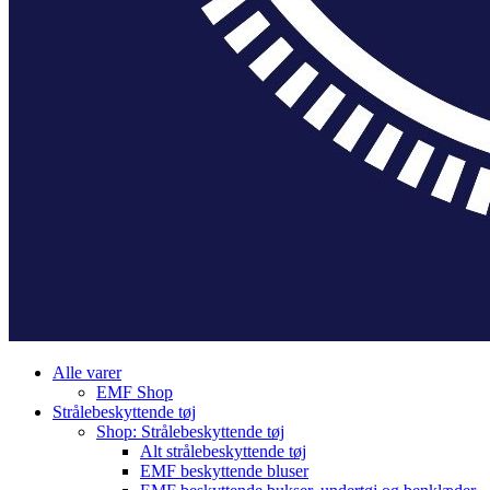
Alle varer
EMF Shop
Strålebeskyttende tøj
Shop: Strålebeskyttende tøj
Alt strålebeskyttende tøj
EMF beskyttende bluser