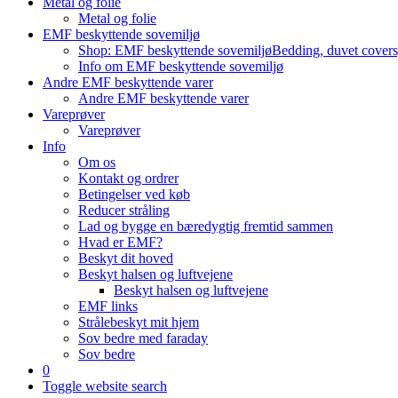
Metal og folie
Metal og folie
EMF beskyttende sovemiljø
Shop: EMF beskyttende sovemiljø
Bedding, duvet covers,
Info om EMF beskyttende sovemiljø
Andre EMF beskyttende varer
Andre EMF beskyttende varer
Vareprøver
Vareprøver
Info
Om os
Kontakt og ordrer
Betingelser ved køb
Reducer stråling
Lad og bygge en bæredygtig fremtid sammen
Hvad er EMF?
Beskyt dit hoved
Beskyt halsen og luftvejene
Beskyt halsen og luftvejene
EMF links
Strålebeskyt mit hjem
Sov bedre med faraday
Sov bedre
0
Toggle website search