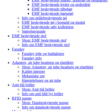
EMF beskyttende bukser, undertøj og benklæder
EMF beskyttende kjoler og nederdele
EMF beskyttende tilbehør
EMF beskyttende børnetøj
Info om strålebeskyttende tøj
EMF beskyttende tøj i bomuld og modal
EMF beskyttende sølv kollektion
Størrelsesguide
EMF beskyttende stof
Shop: EMF beskyttende stof
Info om EMF beskyttende stof
Faraday
Faraday telte og baldakiner
Faraday info
Adaptere, air tube headsets og elartikler
Shop: Adaptere, air tube headsets og elartikler
Kablet internet
Mekaniske ure
Høretelefoner og air tube
Anti blå briller
Shop: Anti blå briller
Info om anti blåt lys briller
RFID punge
Shop: Databeskyttende punge
Info om databeskyttende punge