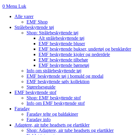
0
Menu
Luk
Alle varer
EMF Shop
Strålebeskyttende tøj
Shop: Strålebeskyttende tøj
Alt strålebeskyttende tøj
EMF beskyttende bluser
EMF beskyttende bukser, undertøj og benklæder
EMF beskyttende kjoler og nederdele
EMF beskyttende tilbehør
EMF beskyttende børnetøj
Info om strålebeskyttende tøj
EMF beskyttende tøj i bomuld og modal
EMF beskyttende sølv kollektion
Størrelsesguide
EMF beskyttende stof
Shop: EMF beskyttende stof
Info om EMF beskyttende stof
Faraday
Faraday telte og baldakiner
Faraday info
Adaptere, air tube headsets og elartikler
Shop: Adaptere, air tube headsets og elartikler