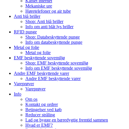
Kablet internet
Mekaniske ure
Høretelefoner og air tube
Anti blå briller
Shop: Anti blå briller
Info om anti blåt lys briller
RFID punge
Shop: Databeskyttende punge
Info om databeskyttende punge
Metal og folie
Metal og folie
EMF beskyttende sovemiljø
Shop: EMF beskyttende sovemiljø
Info om EMF beskyttende sovemiljø
Andre EMF beskyttende varer
Andre EMF beskyttende varer
Vareprøver
Vareprøver
Info
Om os
Kontakt og ordrer
Betingelser ved køb
Reducer stråling
Lad og bygge en bæredygtig fremtid sammen
Hvad er EMF?