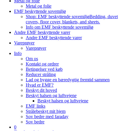
Metal og folie
Metal og folie
EMF beskyttende sovemiljø
Shop: EMF beskyttende sovemiljø
Bedding, duvet
covers, floor cover, blankets, and sheets.
Info om EMF beskyttende sovemiljø
Andre EMF beskyttende varer
Andre EMF beskyttende varer
Vareprøver
Vareprøver
Info
Om os
Kontakt og ordrer
Betingelser ved køb
Reducer stråling
Lad og bygge en bæredygtig fremtid sammen
Hvad er EMF?
Beskyt dit hoved
Beskyt halsen og luftvejene
Beskyt halsen og luftvejene
EMF links
Strålebeskyt mit hjem
Sov bedre med faraday
Sov bedre
0