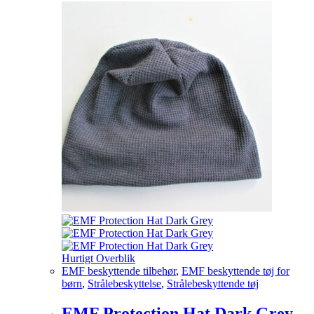
Hurtigt Overblik
EMF beskyttende tilbehør
,
EMF beskyttende tøj for
børn
,
Strålebeskyttelse
,
Strålebeskyttende tøj
EMF Protection Hat Dark Grey