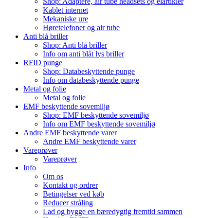
Shop: Adaptere, air tube headsets og elartikler
Kablet internet
Mekaniske ure
Høretelefoner og air tube
Anti blå briller
Shop: Anti blå briller
Info om anti blåt lys briller
RFID punge
Shop: Databeskyttende punge
Info om databeskyttende punge
Metal og folie
Metal og folie
EMF beskyttende sovemiljø
Shop: EMF beskyttende sovemiljø
Info om EMF beskyttende sovemiljø
Andre EMF beskyttende varer
Andre EMF beskyttende varer
Vareprøver
Vareprøver
Info
Om os
Kontakt og ordrer
Betingelser ved køb
Reducer stråling
Lad og bygge en bæredygtig fremtid sammen