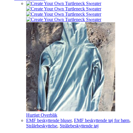
Hurtigt Overblik
EMF beskyttende bluser
,
EMF beskyttende tøj for børn
,
Strålebeskyttelse
,
Strålebeskyttende tøj