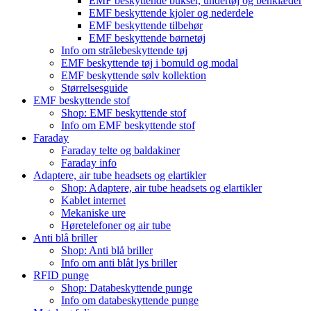
EMF beskyttende bukser, undertøj og benklæder
EMF beskyttende kjoler og nederdele
EMF beskyttende tilbehør
EMF beskyttende børnetøj
Info om strålebeskyttende tøj
EMF beskyttende tøj i bomuld og modal
EMF beskyttende sølv kollektion
Størrelsesguide
EMF beskyttende stof
Shop: EMF beskyttende stof
Info om EMF beskyttende stof
Faraday
Faraday telte og baldakiner
Faraday info
Adaptere, air tube headsets og elartikler
Shop: Adaptere, air tube headsets og elartikler
Kablet internet
Mekaniske ure
Høretelefoner og air tube
Anti blå briller
Shop: Anti blå briller
Info om anti blåt lys briller
RFID punge
Shop: Databeskyttende punge
Info om databeskyttende punge