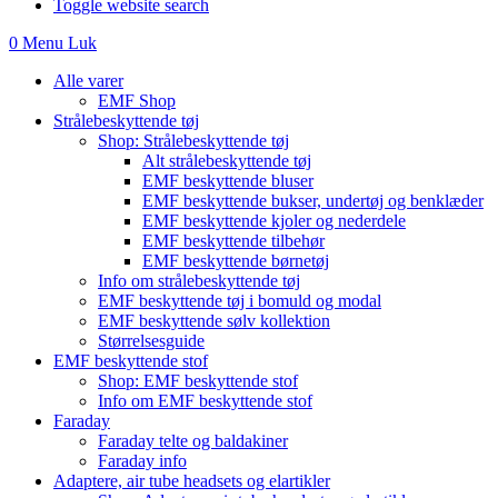
Toggle website search
0
Menu
Luk
Alle varer
EMF Shop
Strålebeskyttende tøj
Shop: Strålebeskyttende tøj
Alt strålebeskyttende tøj
EMF beskyttende bluser
EMF beskyttende bukser, undertøj og benklæder
EMF beskyttende kjoler og nederdele
EMF beskyttende tilbehør
EMF beskyttende børnetøj
Info om strålebeskyttende tøj
EMF beskyttende tøj i bomuld og modal
EMF beskyttende sølv kollektion
Størrelsesguide
EMF beskyttende stof
Shop: EMF beskyttende stof
Info om EMF beskyttende stof
Faraday
Faraday telte og baldakiner
Faraday info
Adaptere, air tube headsets og elartikler