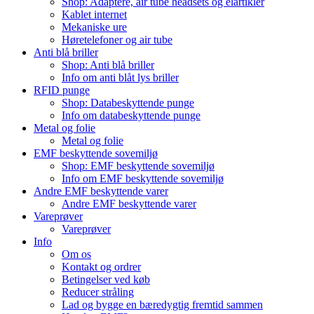
Shop: Adaptere, air tube headsets og elartikler
Kablet internet
Mekaniske ure
Høretelefoner og air tube
Anti blå briller
Shop: Anti blå briller
Info om anti blåt lys briller
RFID punge
Shop: Databeskyttende punge
Info om databeskyttende punge
Metal og folie
Metal og folie
EMF beskyttende sovemiljø
Shop: EMF beskyttende sovemiljø
Info om EMF beskyttende sovemiljø
Andre EMF beskyttende varer
Andre EMF beskyttende varer
Vareprøver
Vareprøver
Info
Om os
Kontakt og ordrer
Betingelser ved køb
Reducer stråling
Lad og bygge en bæredygtig fremtid sammen