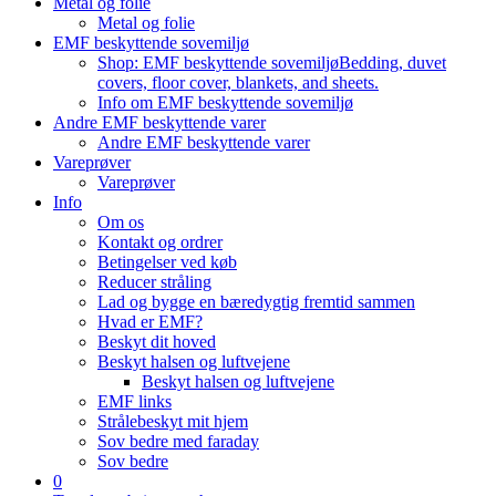
Metal og folie
Metal og folie
EMF beskyttende sovemiljø
Shop: EMF beskyttende sovemiljø
Bedding, duvet
covers, floor cover, blankets, and sheets.
Info om EMF beskyttende sovemiljø
Andre EMF beskyttende varer
Andre EMF beskyttende varer
Vareprøver
Vareprøver
Info
Om os
Kontakt og ordrer
Betingelser ved køb
Reducer stråling
Lad og bygge en bæredygtig fremtid sammen
Hvad er EMF?
Beskyt dit hoved
Beskyt halsen og luftvejene
Beskyt halsen og luftvejene
EMF links
Strålebeskyt mit hjem
Sov bedre med faraday
Sov bedre
0