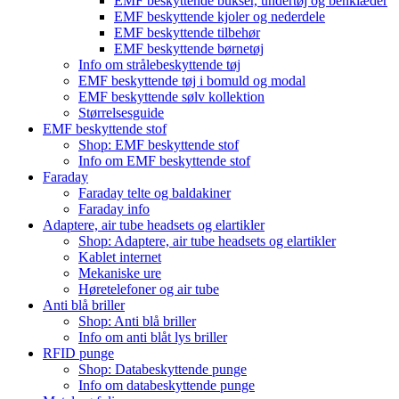
EMF beskyttende bukser, undertøj og benklæder
EMF beskyttende kjoler og nederdele
EMF beskyttende tilbehør
EMF beskyttende børnetøj
Info om strålebeskyttende tøj
EMF beskyttende tøj i bomuld og modal
EMF beskyttende sølv kollektion
Størrelsesguide
EMF beskyttende stof
Shop: EMF beskyttende stof
Info om EMF beskyttende stof
Faraday
Faraday telte og baldakiner
Faraday info
Adaptere, air tube headsets og elartikler
Shop: Adaptere, air tube headsets og elartikler
Kablet internet
Mekaniske ure
Høretelefoner og air tube
Anti blå briller
Shop: Anti blå briller
Info om anti blåt lys briller
RFID punge
Shop: Databeskyttende punge
Info om databeskyttende punge