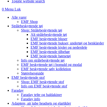
Toggle website search
0
Menu
Luk
Alle varer
EMF Shop
Strålebeskyttende tøj
Shop: Strålebeskyttende tøj
Alt strålebeskyttende tøj
EMF beskyttende bluser
EMF beskyttende bukser, undertøj og benklæder
EMF beskyttende kjoler og nederdele
EMF beskyttende tilbehør
EMF beskyttende børnetøj
Info om strålebeskyttende tøj
EMF beskyttende tøj i bomuld og modal
EMF beskyttende sølv kollektion
Størrelsesguide
EMF beskyttende stof
Shop: EMF beskyttende stof
Info om EMF beskyttende stof
Faraday
Faraday telte og baldakiner
Faraday info
Adaptere, air tube headsets og elartikler