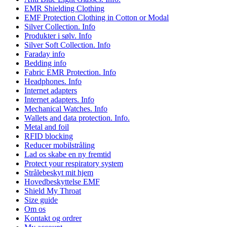
EMR Shielding Clothing
EMF Protection Clothing in Cotton or Modal
Silver Collection. Info
Produkter i sølv. Info
Silver Soft Collection. Info
Faraday info
Bedding info
Fabric EMR Protection. Info
Headphones. Info
Internet adapters
Internet adapters. Info
Mechanical Watches. Info
Wallets and data protection. Info.
Metal and foil
RFID blocking
Reducer mobilstråling
Lad os skabe en ny fremtid
Protect your respiratory system
Strålebeskyt mit hjem
Hovedbeskyttelse EMF
Shield My Throat
Size guide
Om os
Kontakt og ordrer