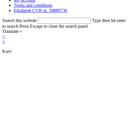
My account
Terms and conditions
Ehsshield CVR nr. 39889730​
Search this website
Type then hit enter
to search
Press Escape to close the search panel.
Translate »
×
×
Kurv